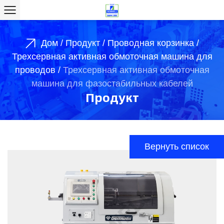
Дом
/
Продукт
/
Проводная корзинка
/
Трехсервная активная обмоточная машина для
проводов
/
Трехсервная активная обмоточная
машина для фазостабильных кабелей
Продукт
Вернуть список