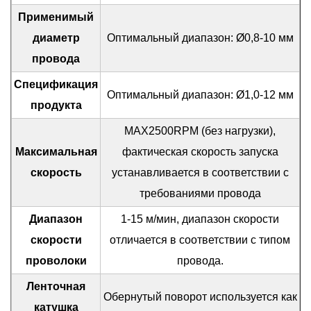
Active Type Type Caping Machine для параллельного
Применимый
парного сигнального провода стала лучшим выбором
диаметр
Оптимальный диапазон: Ø0,8-10 мм
для замены моделей и процессов традиционных
провода
оберточных машин. Следующая конфигурация
Спецификация
предназначена для стандартной настройки с тремя
Оптимальный диапазон: Ø1,0-12 мм
продукта
записками, и пользователи могут увеличить или
уменьшить количество записных головок в
MAX2500RPM (без нагрузки),
соответствии с различными процессами. В
Максимальная
фактическая скорость запуска
зависимости от различных спецификаций диаметра
скорость
устанавливается в соответствии с
провода, спецификаций и типов поглощения, выплаты
требованиями провода
и Capstan также могут быть настроены.
Диапазон
1-15 м/мин, диапазон скорости
скорости
отличается в соответствии с типом
проволоки
провода.
Ленточная
Обернутый поворот используется как
катушка