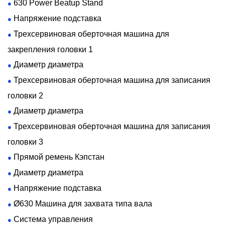
следует обратить внимание на стеснение и
630 Power Beatup Stand
●
стабильность внутреннего проводника, изоляции и
Напряжение подставка
●
внешнего проводника, уменьшая или избегая
Трехсервиновая оберточная машина для
●
относительного скольжения между тремя.
закрепления головки 1
Стабильность фазы температуры относится к
Диаметр диаметра
●
производительности кабельных материалов и их
Трехсервиновая оберточная машина для записания
●
внутреннего взаимодействия с изменениями
головки 2
температуры, что повлияет на общее изменение фазы
Диаметр диаметра
●
с температурой. Например, когда температура
Трехсервиновая оберточная машина для записания
●
окружающей среды повышается, изоляционный
головки 3
материал расширяется, а его уплотнение уменьшается,
Прямой ремень Кэпстан
●
что приводит к снижению диэлектрической
Диаметр диаметра
●
проницаемости, увеличению скорости
Напряжение подставка
●
распространения и уменьшению фазы. В то же время,
Ø630 Машина для захвата типа вала
●
когда температура повышается, кабельный проводник
Система управления
●