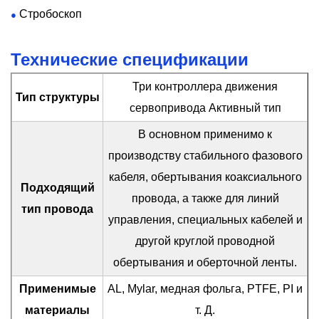
расширяется, и его физическая длина также
Стробоскоп
●
увеличивается, что приводит к увеличению фазы.
Например, при развертывании радара или ракет по
Технические спецификации
фазированным матрицам в высотных областях
Три контроллера движения
большая разница температур между днем ​​и ночью
Тип структуры
сервопривода Активный тип
может превышать диапазон, который могут
противостоять обычным кабелям, что приводит к
В основном применимо к
значительным фазовым изменениям и задержкам
производству стабильного фазового
сигнала. Высокопроизводительные компоненты
кабеля, обертывания коаксиального
Подходящий
коаксиального кабеля должны иметь хорошую
провода, а также для линий
тип провода
стабильность механической фазы и стабильность
управления, специальных кабелей и
температуры. Gemwell в течение 20 лет
другой круглой проводной
сосредотачивается на инновациях и исследованиях
обертывания и оберточной ленты.
машин для обертывания проволоки. Благодаря
Применимые
AL, Mylar, медная фольга, PTFE, PI и
непрерывным улучшениям, Gemwell Three Servos
материалы
т. Д.